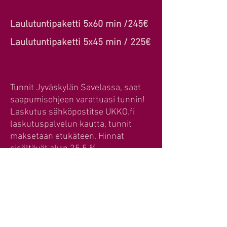
Laulutuntipaketti 5x60 min /245€
Laulutuntipaketti 5x45 min / 225€
Tunnit Jyväskylän Savelassa, saat
saapumisohjeen varattuasi tunnin!
Laskutus sähköpostitse UKKO.fi
laskutuspalvelun kautta, tunnit
maksetaan etukäteen. Hinnat
sisältävät alv:n 25,5 %.
Tuntien sopiminen sähköpostitse
sirkanlaulutunnit@outlook.com
tai
instagram-viestillä
@sirkkasalminenvocals